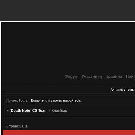
Форум
Участники
Правила
Пои
Активные темы
Привет, Гость!
Войдите
или
зарегистрируйтесь
.
»
[Death Note] CS Team
»
КланБар
Страница:
1