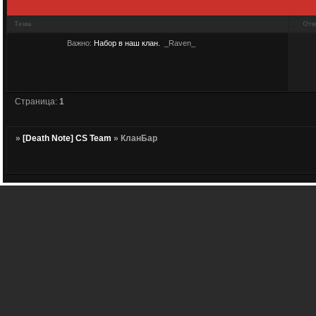
Тема
Отв
Важно:
Набор в наш клан.
_Raven_
Страница:
1
»
[Death Note] CS Team
»
КланБар