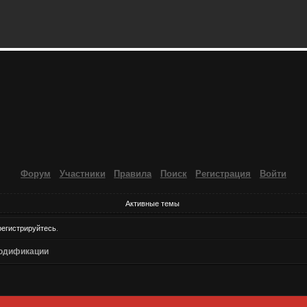
Форум
Участники
Правила
Поиск
Регистрация
Войти
Активные темы
регистрируйтесь
.
одификации