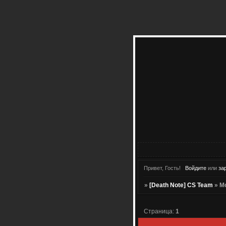
Привет, Гость!
Войдите
или
за
»
[Death Note] CS Team
»
М
Страница:
1