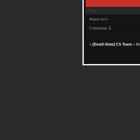
Тема
Форум пуст.
Страница:
1
»
[Death Note] CS Team
»
М