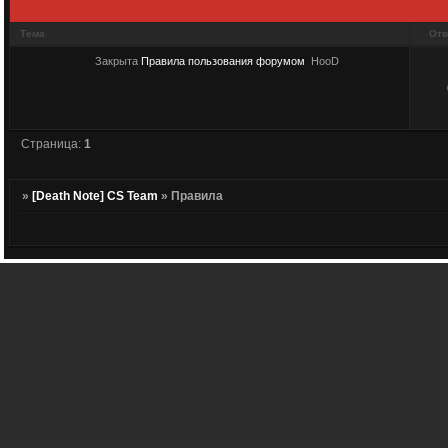
Тема
Отв
Закрыта
Правила пользования форумом
HooD
Страница:
1
»
[Death Note] CS Team
»
Правила