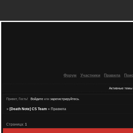
Форум
Участники
Правила
Пои
Активные темы
Привет, Гость!
Войдите
или
зарегистрируйтесь
.
»
[Death Note] CS Team
»
Правила
Страница:
1