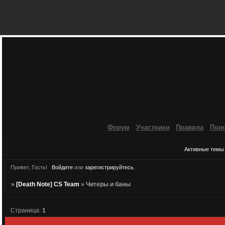
Форум
Участники
Правила
Пои
Активные темы
Привет, Гость!
Войдите
или
зарегистрируйтесь
.
»
[Death Note] CS Team
»
Читеры и баны
Страница:
1