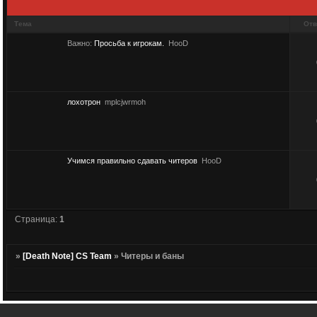
Тема
Отв
Важно:
Просьба к игрокам.
HooD
лохотрон
mplcjwrmoh
Учимся правильно сдавать читеров
HooD
Страница:
1
»
[Death Note] CS Team
»
Читеры и баны