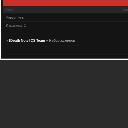
Тема
Отв
Форум пуст.
Страница:
1
»
[Death Note] CS Team
»
Набор админов