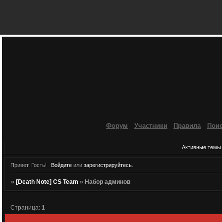
Форум
Участники
Правила
Пои
Активные темы
Привет, Гость!
Войдите
или
зарегистрируйтесь
.
»
[Death Note] CS Team
»
Набор админов
Страница:
1