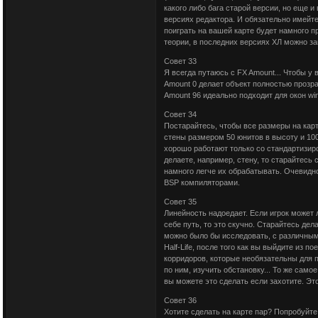
какого либо бага старой версии, но еще 
версиях редактора. И обязательно имейте
поиграть на вашей карте будет намного п
теории, в последних версиях ХЛ можно за
Совет 33
Я всегда путаюсь с FX Amount... Чтобы у
Amount 0 делает объект полностью прозра
Amount 96 идеально подходит для окон wi
Совет 34
Постарайтесь, чтобы все размеры на карт
стены размером 50 юнитов в высоту и 100
хорошо работают только со стандартизир
делаете, например, стену, то старайтесь 
намного легче их обрабатывать. Очевидн
BSP компиляторами.
Совет 35
Линейность надоедает. Если игрок может
себе путь, то это скучно. Старайтесь де
можно было бы исследовать, с различными
Half-Life, после того как вы выйдите из п
корридоров, которые необязательны для 
по ним, изучить обстановку... То же само
вы можете это сделать если захотите. Эт
Совет 36
Хотите сделать на карте пар? Попробуйте 