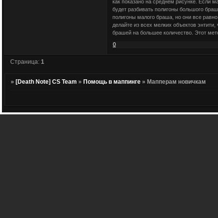
как показано на среднем рисунке. Если ма
будет разбивать полигоны большого браша
полигоны малого браша, но они все равно 
делайте из всех мелких объектов энтити
брашей на большее количество. Этот мет
0
Страница:
1
»
[Death Note] CS Team
»
Помощь в маппинге
»
Мапперам новичкам