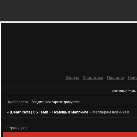
Форум
Участники
Правила
Пои
Активные темы
Привет, Гость!
Войдите
или
зарегистрируйтесь
.
»
[Death Note] CS Team
»
Помощь в маппинге
»
Мапперам новичкам
Страница:
1