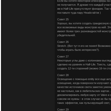
Если вы хотите некоторой атмосферы на в
не получается. Я думаю что каждый участ
же в Half-Life присутствует фонарик. Так
поставьте туда пару Headcrab'ов )
Совет 25
Хорошо, вы хотите создать грандиозную с
все возможные виды монстров на ней. Эт
имеют более трех разновидностей монстро
убедительней.
Совет 26
Stretch. (Вот тут я его не понял! Возмож
чтобы играть было интереснее?).
Совет 27
Некоторые углы даже с колоннами выглядя
сделано на уровнях в Half-Life. Тоесть, 
создать 12-ти сторонний (можно 16-ти сто
Совет 28
Освещение с помощью entity все еще акту
освещение, когда поверхности излучают св
качестве источников света заметно умен
не настолько, как в любительских картах. 
декомпилировать любую карту от Valve и 
совсем не нужны - в этом случае их бы пр
таких эффектов, как пульсирующий свет,
Совет 29