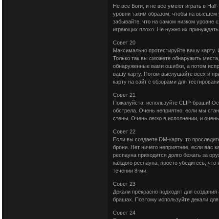
Не все Боги, и не все умеют играть в Hal
уровни таким образом, чтобы на высшем
забывайте, что на самом низком уровне 
играющих плохо. Не нужно их принуждать
Совет 20
Максимально протестируйте вашу карту. И
Только так вы сможете обнаружить места
обнаруженные вами ошибки, а потом испр
вашу карту. Потом выслушайте всех и пр
карту на сайт с обзорами для тестировани
Совет 21
Пожалуйста, используйте CLIP-браши! Осо
обстрела. Очень неприятно, если мы стан
стены. Очень легко в исполнении, и очень 
Совет 22
Если вы создаете DM-карту, то проследит
брони. Нет ничего неприятнее, если вас к
респауна приходится долго бежать за ору
каждого респауна, просто убедитесь, что 
течении 8-ми.
Совет 23
Декали прекрасно подходят для создания
брашах. Поэтому используйте декали для
Совет 24