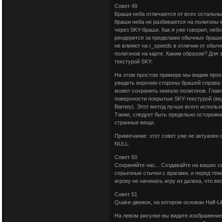
Совет 49
Браши неба отличаются от всех остальных 
браши неба не разбиваются на полигоны 
через SKY-браши. Как я уже говорил, небо
рендерится за пределами обычных брашей
не влияют на r_speeds в отличии от обы
полигонов на карте. Каким образом? Для 
текстурой SKY:
На этом простом примере мы видим прохо
увидеть верхнии стороны брашей справа и
может сохранить немало полигонов. Главн
поверхности покрытые SKY-текстурой (вед
Barney). Этот метод лучше всего использ
Также, следует быть предельно осторожны
странные вещи.
Примечание: этот совет уже не актуален 
NULL.
Совет 50
Сохраняйте нас... Создавайте на ваших с
серьезные стычки с врагами, и перед тем
игроку не начинать игру из далека, что ве
Совет 51
Quake-движок, на котором основан Half-L
На левом рисунке вы видите изображение 