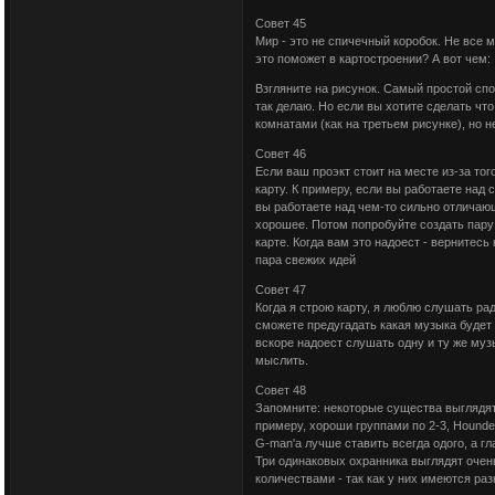
Совет 45
Мир - это не спичечный коробок. Не все 
это поможет в картостроении? А вот чем:
Взгляните на рисунок. Самый простой спо
так делаю. Но если вы хотите сделать чт
комнатами (как на третьем рисунке), но 
Совет 46
Если ваш проэкт стоит на месте из-за тог
карту. К примеру, если вы работаете над 
вы работаете над чем-то сильно отличающ
хорошее. Потом попробуйте создать пару 
карте. Когда вам это надоест - вернитесь
пара свежих идей
Совет 47
Когда я строю карту, я люблю слушать ра
сможете предугадать какая музыка будет 
вскоре надоест слушать одну и ту же музы
мыслить.
Совет 48
Запомните: некоторые существа выглядят 
примеру, хороши группами по 2-3, Houndey
G-man'а лучше ставить всегда одого, а г
Три одинаковых охранника выглядят очен
количествами - так как у них имеются раз