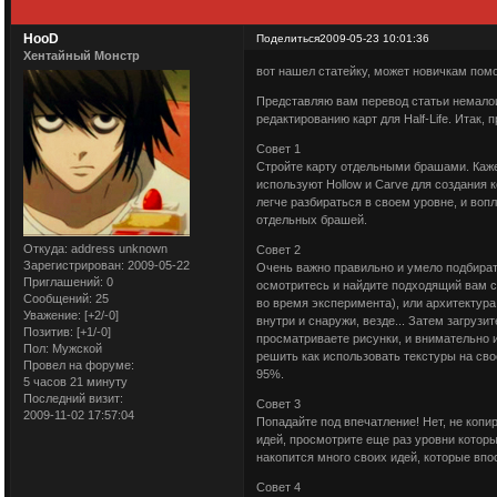
HooD
Поделиться
2009-05-23 10:01:36
Хентайный Монстр
вот нашел статейку, может новичкам помо
Представляю вам перевод статьи немалоиз
редактированию карт для Half-Life. Итак, 
Совет 1
Стройте карту отдельными брашами. Кажет
используют Hollow и Carve для создания к
легче разбираться в своем уровне, и воп
отдельных брашей.
Откуда:
address unknown
Совет 2
Зарегистрирован
: 2009-05-22
Очень важно правильно и умело подбирать
Приглашений:
0
осмотритесь и найдите подходящий вам с
Сообщений:
25
во время эксперимента), или архитектура
Уважение:
[+2/-0]
внутри и снаружи, везде... Затем загруз
Позитив:
[+1/-0]
просматриваете рисунки, и внимательно 
Пол:
Мужской
решить как использовать текстуры на свое
Провел на форуме:
95%.
5 часов 21 минуту
Последний визит:
Совет 3
2009-11-02 17:57:04
Попадайте под впечатление! Нет, не копир
идей, просмотрите еще раз уровни котор
накопится много своих идей, которые впо
Совет 4