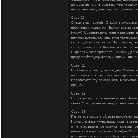
допускайте того, чтобы текстура на одно
на рисунке никуда не годится, среднее у
Совет10
Следите за r_speeds. Откройте консоль и 
небольшой индикатор. Пройдитесь по стан
(wpoly). Сравните полученные результаты
намного превышают значения Valve'овских
карты, где это случается. Но помните, чт
карту с полным vis. Для того чтобы отклю
r_speeds можно проверять на слух. Для э
продолжайте удерживать кнопку мыши. вы
Совет 11
Используйте текстуры выгодно. Многие т
поверхностях. Я был впечатлен тренирово
Используйте эту возможность максималь
брашам.
Совет 12
Силуэты смотрятся замечательно. Помест
света. Это сделает его вид более зловещ
Совет 13
Пытаетесь создать область покрытую тра
Присмотритесь к участкам, покрытым текс
отчетливо видны повторения текстуры. Э
увелить размер текстуры (Scale) по X и Y
манипуляций, ваша трава будет выглядеть