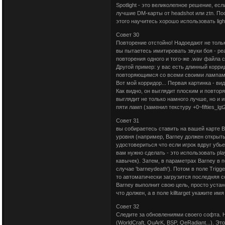
Spotlight - это великолепное решение, ес
лучшие DM-карты от headshot или ztn. Пос
этого научитесь хорошо использовать light_
Совет 30
Повторение отстойно! Надоедают не тольк
вы пытаетесь имитировать звуки боя - ре
повторения одного и того-же .wav файла с
Другой пример: у вас есть длинный корри
повторяющимся со всеми своими лампам
Вот мой корридор... Первая картинка - ви
Как видно, он выглядит плоским и повто
выглядит не только намного лучше, но и 
пяти ламп (заменил текстуру +0~fifties_lgt2 
Совет 31
вы собираетесь ставить на вашей карте 
уровня (например, Barney должен открыть 
удостовериться что если игрок вдруг убье
вам нужно сделать - это использовать play
кавычек). Затем, в параметрах Barney в п
случае 'barneydeath'). Потом в поле Trigg
то автоматически загрузится последняя со
Barney выполнит свою цель, просто устано
что должен, а в поле killtarget укажите им
Совет 32
Следите за обновлениями своего софта. 
(WorldCraft, QuArK, BSP, QeRadiant...). 