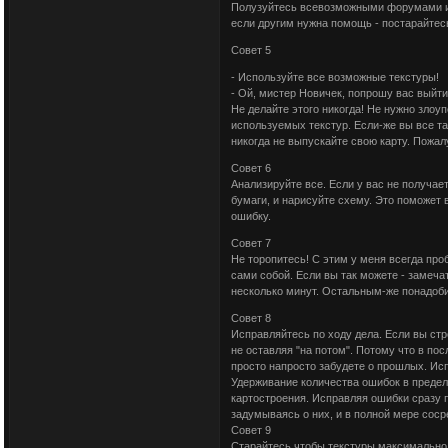
Полузуйтесь всевозможными форумами и 
если другим нужна помощь - постарайтес
Совет 5
- Используйте все возможные текстуры!
- Ой, мистер Новичек, попрошу вас выйти
Не делайте этого никогда! Не нужно злоу
используемых текстур. Если-же вы все т
никогда не выпускайте свою карту. Пожал
Совет 6
Анализируйте все. Если у вас не получает
бумаги, и нарисуйте схему. Это поможет
ошибку.
Совет 7
Не торопитесь! С этим у меня всегда проб
сами собой. Если вы так можете - замеч
несколько минут. Остальным-же понадоби
Совет 8
Исправляйтесь по ходу дела. Если вы стро
не оставляя "на потом". Потому что в по
просто напросто забудете о прошлых. Ис
Удерживание количества ошибок в преде
картостроения. Исправляя ошибки сразу 
задумываясь о них, и в полной мере соср
Совет 9
Старайтесь чтобы текстуры максимально 