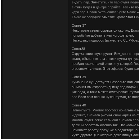
видеть пар. Заметьте, что пар будет подни
энтити будет в центре спрайта. Так что п
идти пар. Потом установите Sprite Name = 
Также не забудьте отметить флаг Start On
Совет 37
Некоторые стены смотрятся скучно. Если
попробуйте добавить немного деталей:
Несколько подпорок (всместе с CLIP-бра
Совет38
Окружающие звуки рулят! Env_sound - пре
знает, объясняю: эта энтити нужна для ук
пройдет около такой энтити, у которой Roo
огромном туннеле. Этот эффект будет рабо
Совет 39
Тумана не существует! Позвольте вам еще 
он может имитировать дымку под водой, но
как вода, и тоже может имитировать туман
sad Если вам все-же нужен туман, то попр
Совет 40
Планируйте. Многие профессиональные мапп
и других, сначала рисуют свои карты на б
многим будет легче если они сначала спл
должны работать именно так. Насколько 
начинают работу сразу-же в редакторе. в
хуже другого. (Некоторые даже пишут для