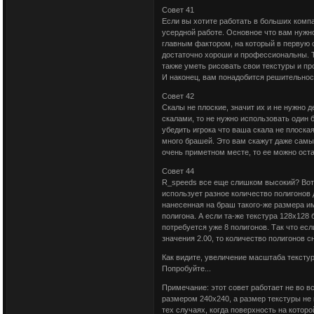
Совет 41
Если вы хотите работать в больших компани
усердной работе. Основное что вам нужно
главным фактором, на который в первую 
достаточно хороши и профессиональны. 
также уметь рисовать свои текстуры и п
И наконец, вам понадобится решительност
Совет 42
Скалы не плоские, значит их и не нужно 
скалами, то не нужно использовать один 
убедить игрока что ваша скала не плоска
много брашей. Это вам скажут даже самы
очень приметном месте, то ее можно оста
Совет 44
R_speeds все еще слишком высокий? Вот 
использует разное количество полигонов 
нанесенная на браш такого-же размера им
полигона. А если та-же текстура 128х128
потребуется уже 8 полигонов. Так что ес
значения 2.00, то количество полигонов с
Как видите, увеличение масштаба тексту
Попробуйте...
Примечание: этот совет работает не во 
размером 240х240, а размер текстуры не
тех случаях, когда поверхность на кото