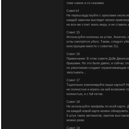
тоже самое и со скалами.
Совет14
Не переусердствуйте с ореолами около и
каждой ламочки выглядят менее привлека
но все-же стоит знать меру, и не ставить 
Совет 15
Используйте колонны на углах. Конечно, н
углы смотрятся убого. Также, следует уб
конструкцию вместе с советом 21).
Совет 16
Примечание: В этом совете Дэйв Джонсон
брашами. Но это было давно, и сейчас эт
по умолчанию создают ограничивающие пло
запутывать...
Совет 17
Тщательно компилируйте ваши карты!!! Нет
не полностью и играть на ней возможно т
полностью, и с full vis'ом.
Совет 18
Не используйте префабы по всей карте. Д
на каждой новой карте можно обнаружить
5 штук таких автоматов, притом выставле
можно реже.
Совет 19